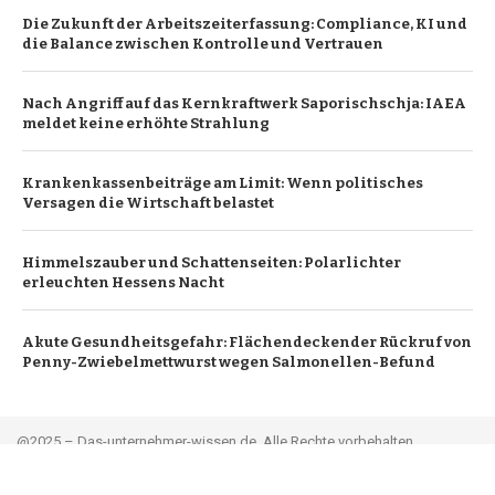
Die Zukunft der Arbeitszeiterfassung: Compliance, KI und
die Balance zwischen Kontrolle und Vertrauen
Nach Angriff auf das Kernkraftwerk Saporischschja: IAEA
meldet keine erhöhte Strahlung
Krankenkassenbeiträge am Limit: Wenn politisches
Versagen die Wirtschaft belastet
Himmelszauber und Schattenseiten: Polarlichter
erleuchten Hessens Nacht
Akute Gesundheitsgefahr: Flächendeckender Rückruf von
Penny-Zwiebelmettwurst wegen Salmonellen-Befund
@2025 – Das-unternehmer-wissen.de. Alle Rechte vorbehalten.
Leitartikel
Über uns
Werbung
Kontakt