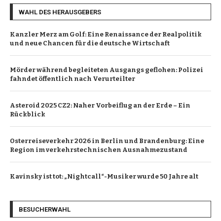
WAHL DES HERAUSGEBERS
Kanzler Merz am Golf: Eine Renaissance der Realpolitik
und neue Chancen für die deutsche Wirtschaft
Mörder während begleiteten Ausgangs geflohen: Polizei
fahndet öffentlich nach Verurteilter
Asteroid 2025 CZ2: Naher Vorbeiflug an der Erde – Ein
Rückblick
Osterreiseverkehr 2026 in Berlin und Brandenburg: Eine
Region im verkehrstechnischen Ausnahmezustand
Kavinsky ist tot: „Nightcall“-Musiker wurde 50 Jahre alt
BESUCHERWAHL