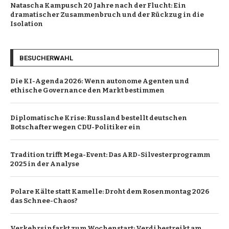
Natascha Kampusch 20 Jahre nach der Flucht: Ein
dramatischer Zusammenbruch und der Rückzug in die
Isolation
BESUCHERWAHL
Die KI-Agenda 2026: Wenn autonome Agenten und
ethische Governance den Markt bestimmen
Diplomatische Krise: Russland bestellt deutschen
Botschafter wegen CDU-Politiker ein
Tradition trifft Mega-Event: Das ARD-Silvesterprogramm
2025 in der Analyse
Polare Kälte statt Kamelle: Droht dem Rosenmontag 2026
das Schnee-Chaos?
Verkehrsinfarkt zum Wochenstart: Verdi bestreikt am