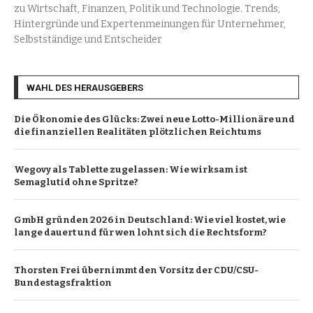
zu Wirtschaft, Finanzen, Politik und Technologie. Trends,
Hintergründe und Expertenmeinungen für Unternehmer,
Selbstständige und Entscheider
WAHL DES HERAUSGEBERS
Die Ökonomie des Glücks: Zwei neue Lotto-Millionäre und
die finanziellen Realitäten plötzlichen Reichtums
Wegovy als Tablette zugelassen: Wie wirksam ist
Semaglutid ohne Spritze?
GmbH gründen 2026 in Deutschland: Wie viel kostet, wie
lange dauert und für wen lohnt sich die Rechtsform?
Thorsten Frei übernimmt den Vorsitz der CDU/CSU-
Bundestagsfraktion