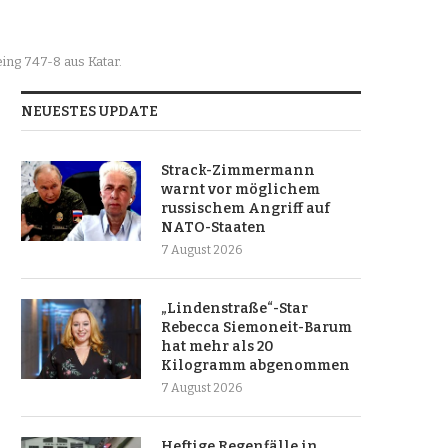
ing 747-8 aus Katar.
NEUESTES UPDATE
Strack-Zimmermann
warnt vor möglichem
russischem Angriff auf
NATO-Staaten
7 August 2026
„Lindenstraße“-Star
Rebecca Siemoneit-Barum
hat mehr als 20
Kilogramm abgenommen
7 August 2026
Heftige Regenfälle in