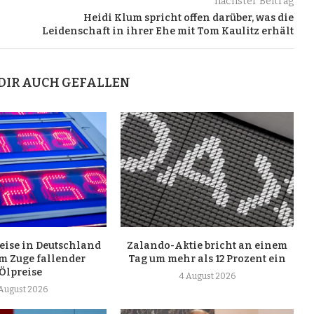
nächster Beitrag
Heidi Klum spricht offen darüber, was die
Leidenschaft in ihrer Ehe mit Tom Kaulitz erhält
DIR AUCH GEFALLEN
reise in Deutschland
Zalando-Aktie bricht an einem
m Zuge fallender
Tag um mehr als 12 Prozent ein
Ölpreise
4 August 2026
 August 2026