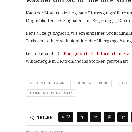
Was der Umbau für die türkische
Nach der Modernisierung kann Etimesgut größere und
Möglichkeiten des Flughafens für Regierungs-, Diplo
Der Fall zeigt zugleich, wie ein einzelnes Großraum
Türkei entschied sich nicht für eine Übergangslösung,
Lesen Sie auch: Die
Energiewirtschaft fordert eine s
Windenergie in Deutschland ins Stocken geraten ist.
AIR FORCE ONE KATAR
BOEING 747-8 TRUMP
DONALD
TÜRKEI FLUGHAFEN TRUMP
0
TEILEN