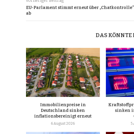
vorheriger Beitrag
EU-Parlament stimmt erneut über „Chatkontrolle“
ab
DAS KÖNNTE 
Immobilienpreise in
Kraftstoffp
Deutschland sinken
sinken i
inflationsbereinigt erneut
6 August 2026
5