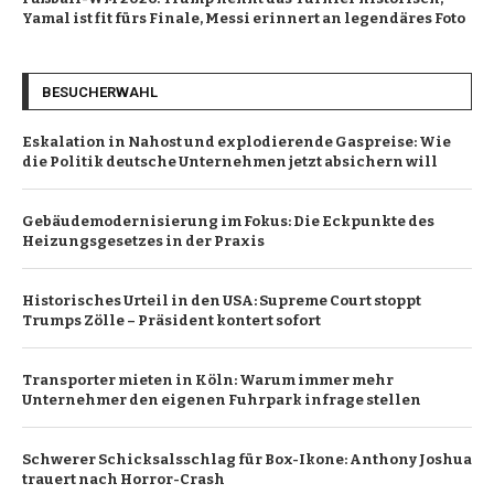
Yamal ist fit fürs Finale, Messi erinnert an legendäres Foto
BESUCHERWAHL
Eskalation in Nahost und explodierende Gaspreise: Wie
die Politik deutsche Unternehmen jetzt absichern will
Gebäudemodernisierung im Fokus: Die Eckpunkte des
Heizungsgesetzes in der Praxis
Historisches Urteil in den USA: Supreme Court stoppt
Trumps Zölle – Präsident kontert sofort
Transporter mieten in Köln: Warum immer mehr
Unternehmer den eigenen Fuhrpark infrage stellen
Schwerer Schicksalsschlag für Box-Ikone: Anthony Joshua
trauert nach Horror-Crash