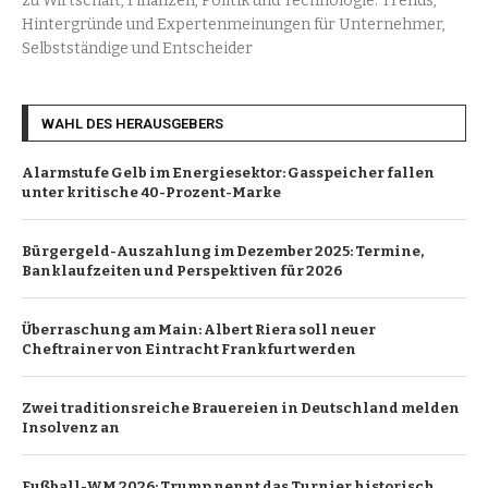
zu Wirtschaft, Finanzen, Politik und Technologie. Trends,
Hintergründe und Expertenmeinungen für Unternehmer,
Selbstständige und Entscheider
WAHL DES HERAUSGEBERS
Alarmstufe Gelb im Energiesektor: Gasspeicher fallen
unter kritische 40-Prozent-Marke
Bürgergeld-Auszahlung im Dezember 2025: Termine,
Banklaufzeiten und Perspektiven für 2026
Überraschung am Main: Albert Riera soll neuer
Cheftrainer von Eintracht Frankfurt werden
Zwei traditionsreiche Brauereien in Deutschland melden
Insolvenz an
Fußball-WM 2026: Trump nennt das Turnier historisch,