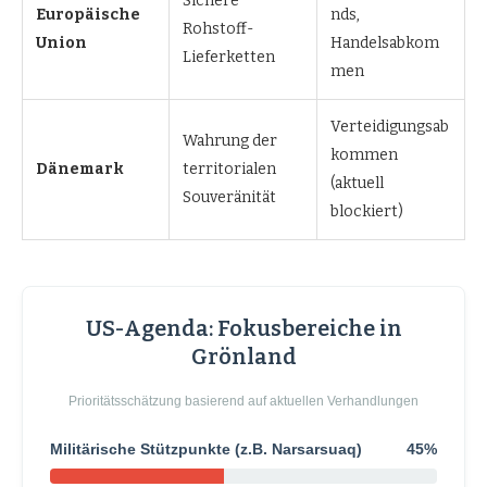
Sichere
Europäische
nds,
Rohstoff-
Union
Handelsabkom
Lieferketten
men
Verteidigungsab
Wahrung der
kommen
Dänemark
territorialen
(aktuell
Souveränität
blockiert)
US-Agenda: Fokusbereiche in
Grönland
Prioritätsschätzung basierend auf aktuellen Verhandlungen
Militärische Stützpunkte (z.B. Narsarsuaq)
45%