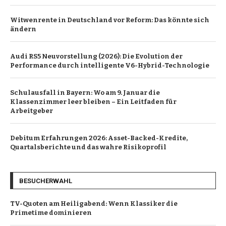
Witwenrente in Deutschland vor Reform: Das könnte sich
ändern
Audi RS5 Neuvorstellung (2026): Die Evolution der
Performance durch intelligente V6-Hybrid-Technologie
Schulausfall in Bayern: Wo am 9. Januar die
Klassenzimmer leer bleiben – Ein Leitfaden für
Arbeitgeber
Debitum Erfahrungen 2026: Asset-Backed-Kredite,
Quartalsberichte und das wahre Risikoprofil
BESUCHERWAHL
TV-Quoten am Heiligabend: Wenn Klassiker die
Primetime dominieren