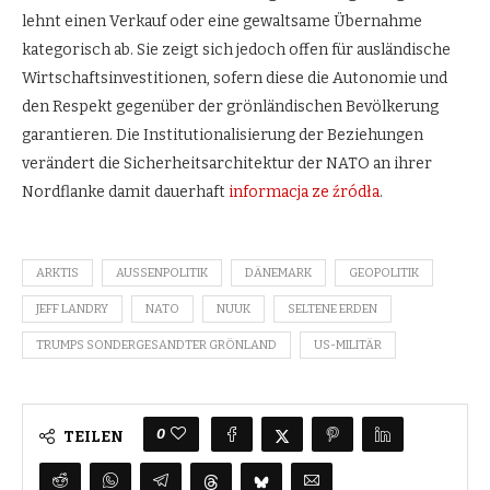
lehnt einen Verkauf oder eine gewaltsame Übernahme
kategorisch ab. Sie zeigt sich jedoch offen für ausländische
Wirtschaftsinvestitionen, sofern diese die Autonomie und
den Respekt gegenüber der grönländischen Bevölkerung
garantieren. Die Institutionalisierung der Beziehungen
verändert die Sicherheitsarchitektur der NATO an ihrer
Nordflanke damit dauerhaft
informacja ze źródła
.
ARKTIS
AUSSENPOLITIK
DÄNEMARK
GEOPOLITIK
JEFF LANDRY
NATO
NUUK
SELTENE ERDEN
TRUMPS SONDERGESANDTER GRÖNLAND
US-MILITÄR
0
TEILEN