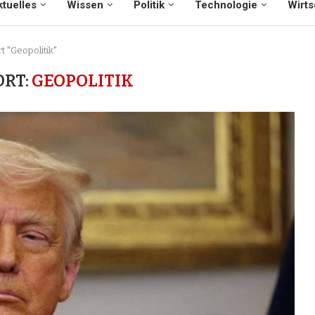
tuelles
Wissen
Politik
Technologie
Wirts
t "Geopolitik"
RT:
GEOPOLITIK