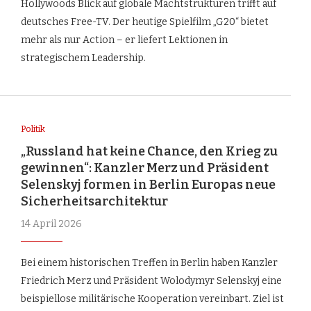
Hollywoods Blick auf globale Machtstrukturen trifft auf
deutsches Free-TV. Der heutige Spielfilm „G20“ bietet
mehr als nur Action – er liefert Lektionen in
strategischem Leadership.
Politik
„Russland hat keine Chance, den Krieg zu
gewinnen“: Kanzler Merz und Präsident
Selenskyj formen in Berlin Europas neue
Sicherheitsarchitektur
14 April 2026
Bei einem historischen Treffen in Berlin haben Kanzler
Friedrich Merz und Präsident Wolodymyr Selenskyj eine
beispiellose militärische Kooperation vereinbart. Ziel ist