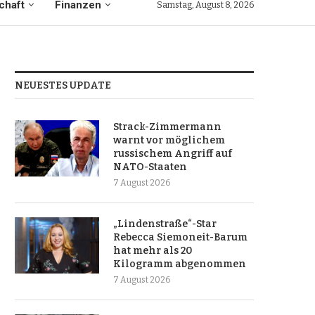
chaft
Finanzen
Samstag, August 8, 2026
NEUESTES UPDATE
Strack-Zimmermann
warnt vor möglichem
russischem Angriff auf
NATO-Staaten
7 August 2026
„Lindenstraße“-Star
Rebecca Siemoneit-Barum
hat mehr als 20
Kilogramm abgenommen
7 August 2026