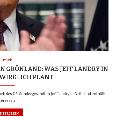
Politik
N GRÖNLAND: WAS JEFF LANDRY IN
 WIRKLICH PLANT
such des US-Sondergesandten Jeff Landry in Grönland enthüllt
teressen.
EITERLESEN