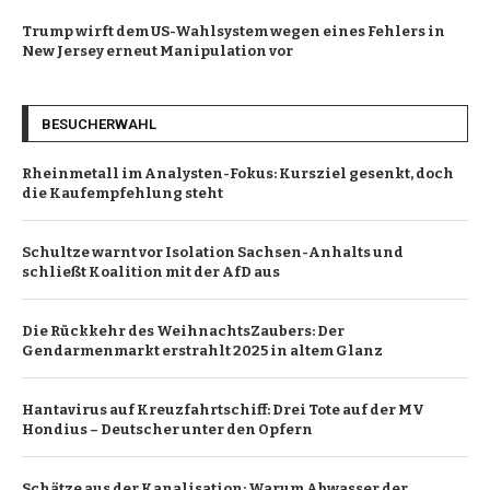
Trump wirft dem US-Wahlsystem wegen eines Fehlers in
New Jersey erneut Manipulation vor
BESUCHERWAHL
Rheinmetall im Analysten-Fokus: Kursziel gesenkt, doch
die Kaufempfehlung steht
Schultze warnt vor Isolation Sachsen-Anhalts und
schließt Koalition mit der AfD aus
Die Rückkehr des WeihnachtsZaubers: Der
Gendarmenmarkt erstrahlt 2025 in altem Glanz
Hantavirus auf Kreuzfahrtschiff: Drei Tote auf der MV
Hondius – Deutscher unter den Opfern
Schätze aus der Kanalisation: Warum Abwasser der