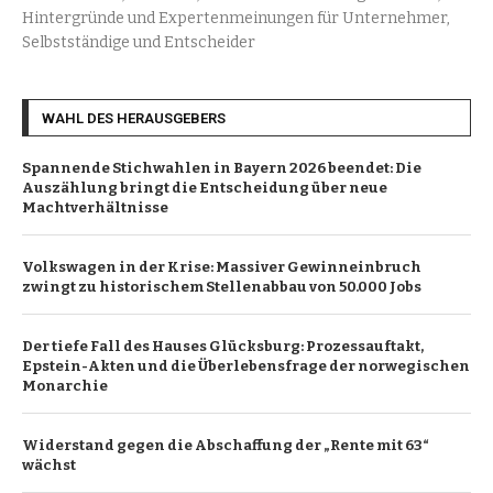
Hintergründe und Expertenmeinungen für Unternehmer,
Selbstständige und Entscheider
WAHL DES HERAUSGEBERS
Spannende Stichwahlen in Bayern 2026 beendet: Die
Auszählung bringt die Entscheidung über neue
Machtverhältnisse
Volkswagen in der Krise: Massiver Gewinneinbruch
zwingt zu historischem Stellenabbau von 50.000 Jobs
Der tiefe Fall des Hauses Glücksburg: Prozessauftakt,
Epstein-Akten und die Überlebensfrage der norwegischen
Monarchie
Widerstand gegen die Abschaffung der „Rente mit 63“
wächst