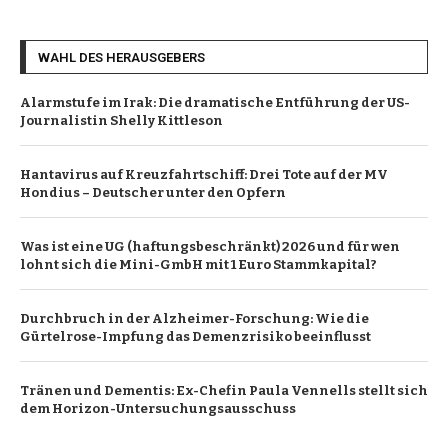
WAHL DES HERAUSGEBERS
Alarmstufe im Irak: Die dramatische Entführung der US-
Journalistin Shelly Kittleson
Hantavirus auf Kreuzfahrtschiff: Drei Tote auf der MV
Hondius – Deutscher unter den Opfern
Was ist eine UG (haftungsbeschränkt) 2026 und für wen
lohnt sich die Mini-GmbH mit 1 Euro Stammkapital?
Durchbruch in der Alzheimer-Forschung: Wie die
Gürtelrose-Impfung das Demenzrisiko beeinflusst
Tränen und Dementis: Ex-Chefin Paula Vennells stellt sich
dem Horizon-Untersuchungsausschuss