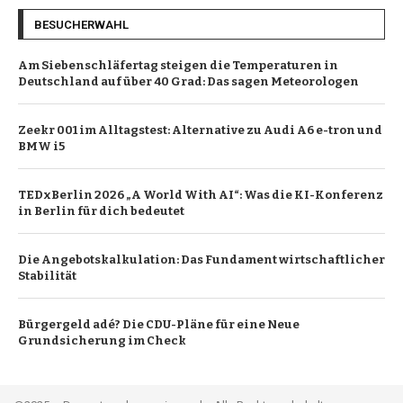
BESUCHERWAHL
Am Siebenschläfertag steigen die Temperaturen in
Deutschland auf über 40 Grad: Das sagen Meteorologen
Zeekr 001 im Alltagstest: Alternative zu Audi A6 e-tron und
BMW i5
TEDxBerlin 2026 „A World With AI“: Was die KI-Konferenz
in Berlin für dich bedeutet
Die Angebotskalkulation: Das Fundament wirtschaftlicher
Stabilität
Bürgergeld adé? Die CDU-Pläne für eine Neue
Grundsicherung im Check