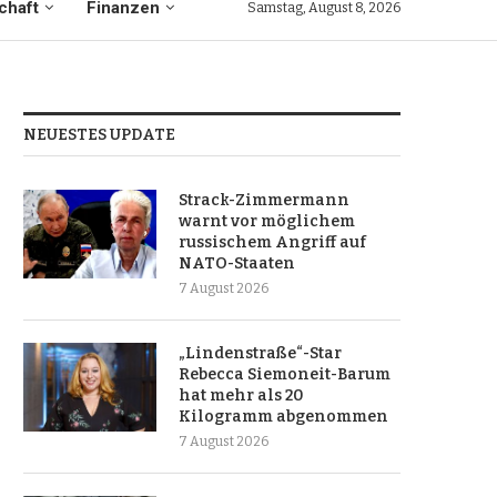
chaft
Finanzen
Samstag, August 8, 2026
NEUESTES UPDATE
Strack-Zimmermann
warnt vor möglichem
russischem Angriff auf
NATO-Staaten
7 August 2026
„Lindenstraße“-Star
Rebecca Siemoneit-Barum
hat mehr als 20
Kilogramm abgenommen
7 August 2026