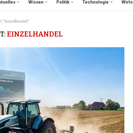
tuelles
Wissen
Politik
Technologie
Wirts
t "Einzelhandel"
T:
EINZELHANDEL