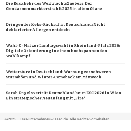
Die Rückkehr des WeihnachtsZaubers: Der
Gendarmenmarkt erstrahlt 2025 in altem Glanz
Dringender Keks-Rückruf in Deutschland: Nicht
deklarierter Allergen entdeckt
Wahl-O-Mat zur Landtagswahl in Rheinland-Pfalz 2026:
Digitale Orientierung in einem hochspannenden
Wahlkampf
Wettersturz in Deutschland: Warnung vor schweren
Sturmböen und Winter-Comeback am Mittwoch
Sarah Engels vertritt Deutschland beim ESC 2026 in Wien:
Ein strategischer Neuanfang mit „Fire“
@2025 – Das-unternehmer-wissen.de. Alle Rechte vorbehalten.