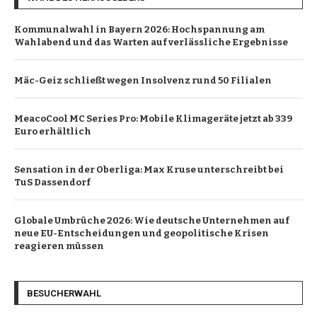
Kommunalwahl in Bayern 2026: Hochspannung am
Wahlabend und das Warten auf verlässliche Ergebnisse
Mäc-Geiz schließt wegen Insolvenz rund 50 Filialen
MeacoCool MC Series Pro: Mobile Klimageräte jetzt ab 339
Euro erhältlich
Sensation in der Oberliga: Max Kruse unterschreibt bei
TuS Dassendorf
Globale Umbrüche 2026: Wie deutsche Unternehmen auf
neue EU-Entscheidungen und geopolitische Krisen
reagieren müssen
BESUCHERWAHL