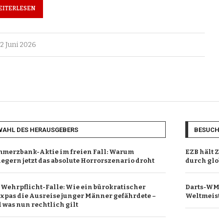
EITERLESEN
2 Juni 2026
WAHL DES HERAUSGEBERS
BESUC
merzbank-Aktie im freien Fall: Warum
EZB hält 
egern jetzt das absolute Horrorszenario droht
durch glo
 Wehrpflicht-Falle: Wie ein bürokratischer
Darts-WM 
xpas die Ausreise junger Männer gefährdete –
Weltmeist
 was nun rechtlich gilt