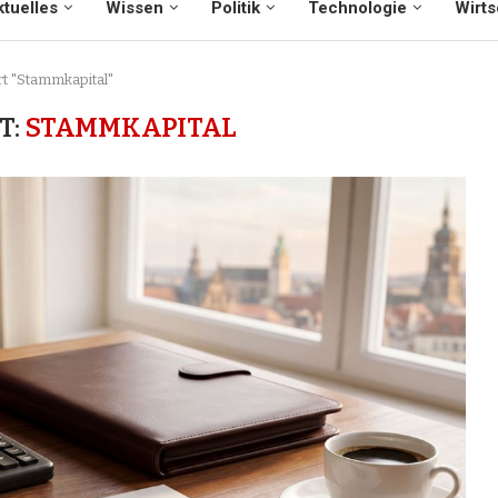
tuelles
Wissen
Politik
Technologie
Wirts
rt "Stammkapital"
T:
STAMMKAPITAL