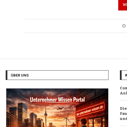
W
ÜBER UNS
Com
Anl
Die
Fau
und