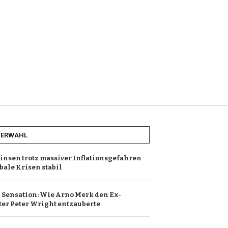
HERWAHL
Zinsen trotz massiver Inflationsgefahren
bale Krisen stabil
Sensation: Wie Arno Merk den Ex-
er Peter Wright entzauberte