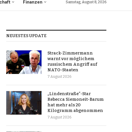
chaft
Finanzen
Samstag, August 8, 2026
NEUESTES UPDATE
Strack-Zimmermann
warnt vor möglichem
russischem Angriff auf
NATO-Staaten
7 August 2026
„Lindenstraße“-Star
Rebecca Siemoneit-Barum
hat mehr als 20
Kilogramm abgenommen
7 August 2026