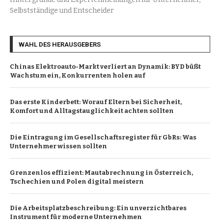
Selbstständige und Entscheider
WAHL DES HERAUSGEBERS
Chinas Elektroauto-Markt verliert an Dynamik: BYD büßt
Wachstum ein, Konkurrenten holen auf
Das erste Kinderbett: Worauf Eltern bei Sicherheit,
Komfort und Alltagstauglichkeit achten sollten
Die Eintragung im Gesellschaftsregister für GbRs: Was
Unternehmer wissen sollten
Grenzenlos effizient: Mautabrechnung in Österreich,
Tschechien und Polen digital meistern
Die Arbeitsplatzbeschreibung: Ein unverzichtbares
Instrument für moderne Unternehmen