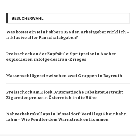
BESUCHERWAHL
Was kostet ein Minijobber 2026 den Arbeitgeber wirklich –
inklusive aller Pauschalabgaben?
Preisschock an der Zapfsäule: Spritpreise in Aachen
explodieren infolge des Iran-Krieges
Massenschlägerei zwischen zwei Gruppen in Bayreuth
Preisschock am Kiosk: Automatische Tabaksteuer treibt
Zigarettenpreise in Österreich in die Höhe
Nahverkehrskollaps in Düsseldorf: Verdi legt Rheinbahn
lahm – Wie Pendler dem Warnstreik entkommen