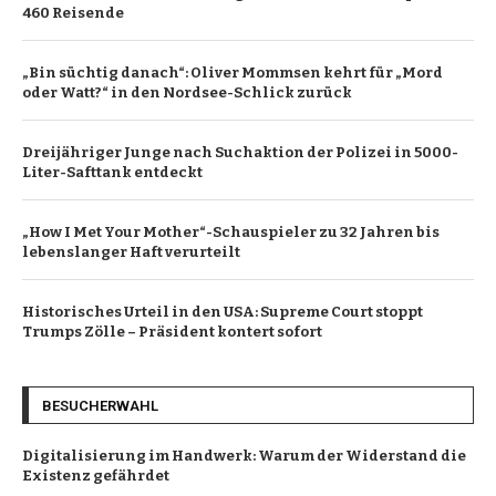
460 Reisende
„Bin süchtig danach“: Oliver Mommsen kehrt für „Mord
oder Watt?“ in den Nordsee-Schlick zurück
Dreijähriger Junge nach Suchaktion der Polizei in 5000-
Liter-Safttank entdeckt
„How I Met Your Mother“-Schauspieler zu 32 Jahren bis
lebenslanger Haft verurteilt
Historisches Urteil in den USA: Supreme Court stoppt
Trumps Zölle – Präsident kontert sofort
BESUCHERWAHL
Digitalisierung im Handwerk: Warum der Widerstand die
Existenz gefährdet