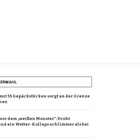
HERWAHL
mit 55 Gepäckstücken sorgt an der Grenze
ehen
or dem „weißen Monster“: Droht
nd ein Wetter-Kollaps schlimmer als bei