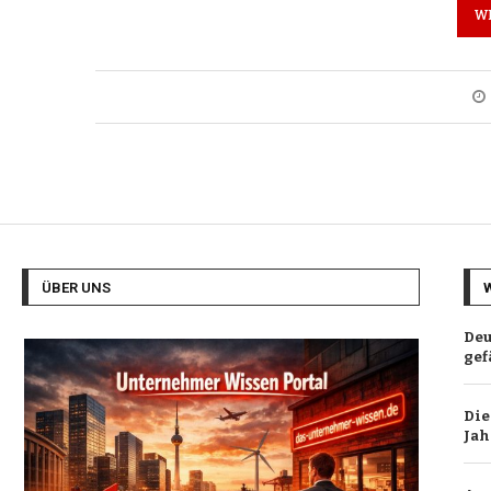
W
ÜBER UNS
Deu
gef
Die
Jah