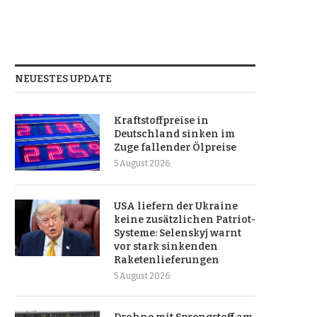
NEUESTES UPDATE
Kraftstoffpreise in
Deutschland sinken im
Zuge fallender Ölpreise
5 August 2026
USA liefern der Ukraine
keine zusätzlichen Patriot-
Systeme: Selenskyj warnt
vor stark sinkenden
Raketenlieferungen
5 August 2026