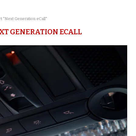
t "Next Generation eCall"
XT GENERATION ECALL