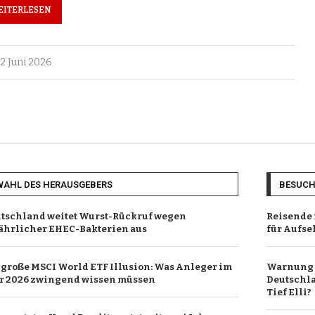
EITERLESEN
2 Juni 2026
WAHL DES HERAUSGEBERS
BESUC
tschland weitet Wurst-Rückruf wegen
Reisende 
ährlicher EHEC-Bakterien aus
für Aufs
 große MSCI World ETF Illusion: Was Anleger im
Warnung v
r 2026 zwingend wissen müssen
Deutschla
Tief Elli?