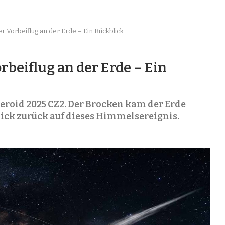
r Vorbeiflug an der Erde – Ein Rückblick
rbeiflug an der Erde – Ein
teroid 2025 CZ2. Der Brocken kam der Erde
lick zurück auf dieses Himmelsereignis.