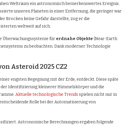
rdnahen Weltraum ein astronomisch bemerkenswertes Ereignis.
sierte unseren Planeten in einer Entfernung, die geringer war
er Brocken keine Gefahr darstellte, zog er die
erten weltweit auf sich.
die Überwachungssysteme für
erdnahe Objekte
(Near-Earth
onnensystems zu beobachten. Dank moderner Technologie
von Asteroid 2025 CZ2
seiner engsten Begegnung mit der Erde, entdeckt. Diese späte
der Identifizierung kleinerer Himmelskörper und die
gramme.
Aktuelle technologische Trends
spielen nicht nur in
 entscheidende Rolle bei der Automatisierung von
assifiziert. Astronomische Berechnungen ergaben folgende