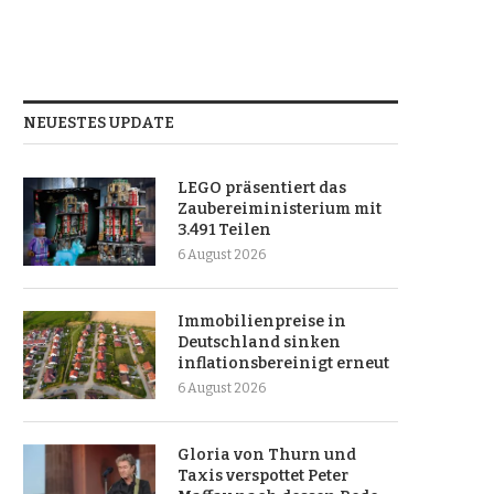
NEUESTES UPDATE
LEGO präsentiert das
Zaubereiministerium mit
3.491 Teilen
6 August 2026
Immobilienpreise in
Deutschland sinken
inflationsbereinigt erneut
6 August 2026
Gloria von Thurn und
Taxis verspottet Peter