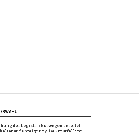
HERWAHL
ung der Logistik: Norwegen bereitet
alter auf Enteignung im Ernstfall vor