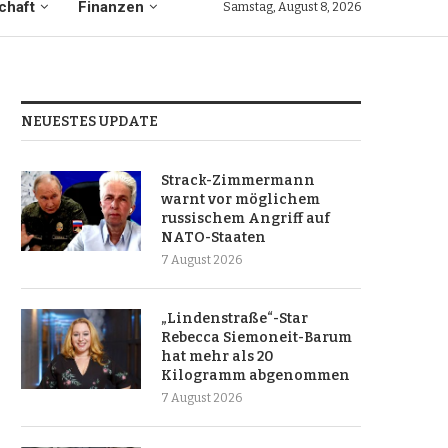
chaft
Finanzen
Samstag, August 8, 2026
NEUESTES UPDATE
Strack-Zimmermann
warnt vor möglichem
russischem Angriff auf
NATO-Staaten
7 August 2026
„Lindenstraße“-Star
Rebecca Siemoneit-Barum
hat mehr als 20
Kilogramm abgenommen
7 August 2026