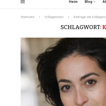
Heim
Blog
Ak
Startseite
Schlagwörter
Beiträge mit Schlagw
SCHLAGWORT: