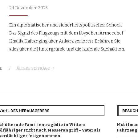
24 Dezember 2025
Ein diplomatischer und sicherheitspolitischer Schock:
Das Signal des Flugzeugs mit dem libyschen Armeechef
Khalifa Haftar ging über Ankara verloren. Erfahren Sie
alles über die Hintergründe und die laufende Suchaktion.
E
ÄLTERE BEITRÄGE
WAHL DES HERAUSGEBERS
BESUC
chütternde Familientragödie in Witten:
Mobilmach
lfjähriger stirbt nach Messerangriff – Vater als
Fahrzeugh
verdächtiger festgenommen