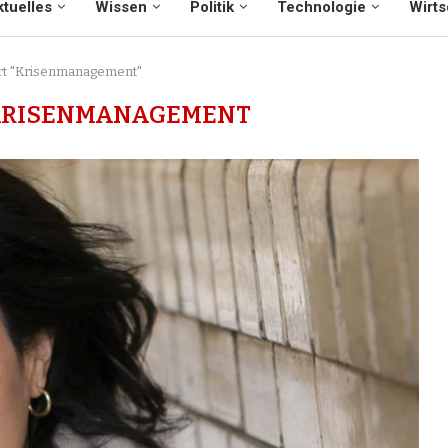
tuelles
Wissen
Politik
Technologie
Wirts
ort "Krisenmanagement"
KRISENMANAGEMENT