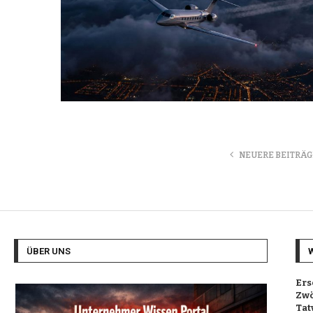
NEUERE BEITRÄG
ÜBER UNS
Ers
Zwö
Tat