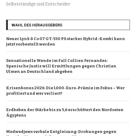
Selbstständige und Entscheider
WAHL DES HERAUSGEBERS
Neuer Lynk & Co 07 GT: 530 PS starker Hybrid-Kombi kann
jetzt vorbestellt werden
Sensationelle Wende im Fall Collien Fernandes:
Spanische Justiz will Ermittlungen gegen Christian
Ulmen an Deutschland abgeben
Krisenbonus 2026: Die 1.000-Euro-Prämie im Fokus – Wer
profitiert und wer verliert?
Erdbeben der Stärke bis zu 5,6 erschüttert den Nordosten
Ägyptens
Medwedjews verbale Entgleisung: Drohungen gegen