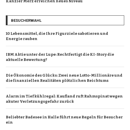
Kanzler Merz erreichen neues Niveau
BESUCHERWAHL
10 Lebensmittel, die Ihre Figurziele sabotieren und
Energie rauben
IBM Aktie unter der Lupe: Rechtfertigt die KI-Story die
aktuelle Bewertung?
Die Ökonomie des Glücks: Zwei neue Lotto-Millionäre und
die finanziellen Realitäten plötzlichen Reichtums
Alarm im Tiefkühlregal: Kaufland ruft Rahmspinat wegen
akuter Verletzungsgefahr zurück
Beliebter Badesee in Halle führt neue Regeln für Besucher
ein