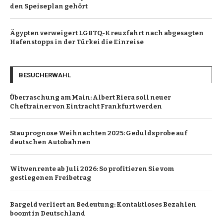
den Speiseplan gehört
Ägypten verweigert LGBTQ-Kreuzfahrt nach abgesagten
Hafenstopps in der Türkei die Einreise
BESUCHERWAHL
Überraschung am Main: Albert Riera soll neuer
Cheftrainer von Eintracht Frankfurt werden
Stauprognose Weihnachten 2025: Geduldsprobe auf
deutschen Autobahnen
Witwenrente ab Juli 2026: So profitieren Sie vom
gestiegenen Freibetrag
Bargeld verliert an Bedeutung: Kontaktloses Bezahlen
boomt in Deutschland