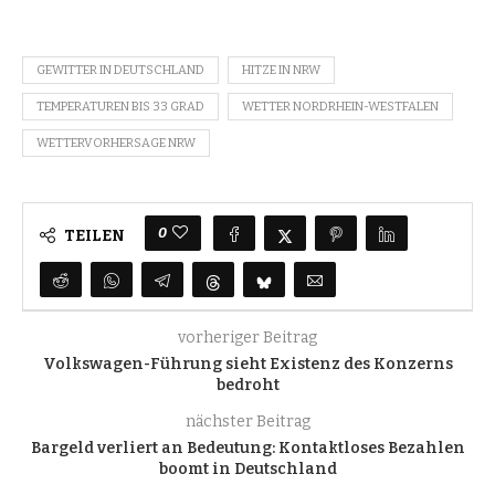
GEWITTER IN DEUTSCHLAND
HITZE IN NRW
TEMPERATUREN BIS 33 GRAD
WETTER NORDRHEIN-WESTFALEN
WETTERVORHERSAGE NRW
0
TEILEN
vorheriger Beitrag
Volkswagen-Führung sieht Existenz des Konzerns
bedroht
nächster Beitrag
Bargeld verliert an Bedeutung: Kontaktloses Bezahlen
boomt in Deutschland