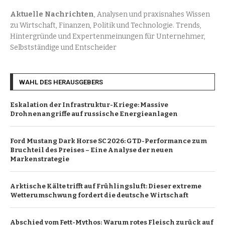
Aktuelle Nachrichten
, Analysen und praxisnahes Wissen
zu Wirtschaft, Finanzen, Politik und Technologie. Trends,
Hintergründe und Expertenmeinungen für Unternehmer,
Selbstständige und Entscheider
WAHL DES HERAUSGEBERS
Eskalation der Infrastruktur-Kriege: Massive
Drohnenangriffe auf russische Energieanlagen
Ford Mustang Dark Horse SC 2026: GTD-Performance zum
Bruchteil des Preises – Eine Analyse der neuen
Markenstrategie
Arktische Kälte trifft auf Frühlingsluft: Dieser extreme
Wetterumschwung fordert die deutsche Wirtschaft
Abschied vom Fett-Mythos: Warum rotes Fleisch zurück auf