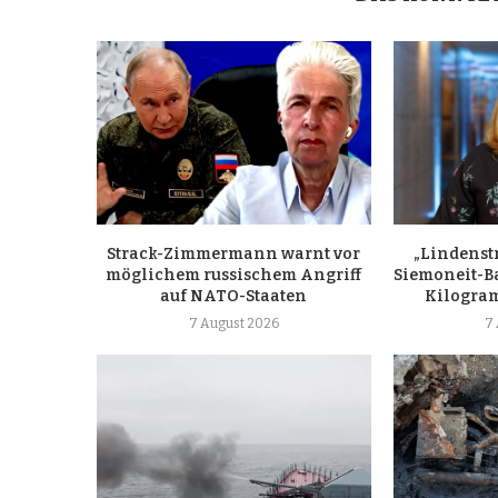
Strack-Zimmermann warnt vor
„Lindenst
möglichem russischem Angriff
Siemoneit-B
auf NATO-Staaten
Kilogr
7 August 2026
7