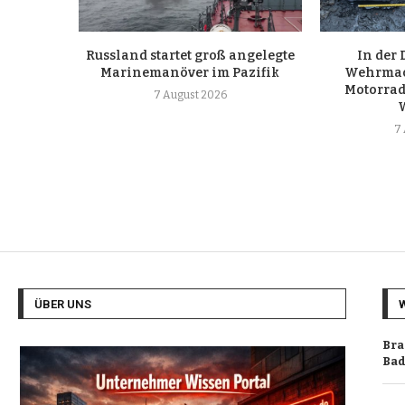
Russland startet groß angelegte
In der 
Marinemanöver im Pazifik
Wehrmac
Motorrad
7 August 2026
7
ÜBER UNS
Bra
Bad