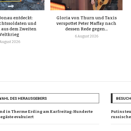
Donau entdeckt:
Gloria von Thurn und Taxis
htssoldaten und
verspottet Peter Maffay nach
 aus dem Zweiten
dessen Rede gegen...
Weltkrieg
6 August 2026
 August 2026
WAHL DES HERAUSGEBERS
BESUC
nd in Therme Erding am Karfreitag: Hunderte
Putins te
egäste evakuiert
russische