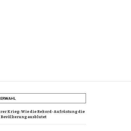
HERWAHL
urer Krieg: Wie die Rekord-Aufrüstung die
 Bevölkerung ausblutet