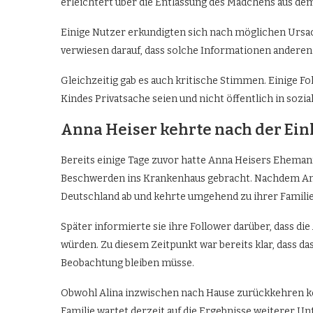
erleichtert über die Entlassung des Mädchens aus d
Einige Nutzer erkundigten sich nach möglichen Urs
verwiesen darauf, dass solche Informationen anderen 
Gleichzeitig gab es auch kritische Stimmen. Einige F
Kindes Privatsache seien und nicht öffentlich in sozi
Anna Heiser kehrte nach der Einl
Bereits einige Tage zuvor hatte Anna Heisers Ehemann
Beschwerden ins Krankenhaus gebracht. Nachdem Anna
Deutschland ab und kehrte umgehend zu ihrer Familie
Später informierte sie ihre Follower darüber, dass 
würden. Zu diesem Zeitpunkt war bereits klar, dass 
Beobachtung bleiben müsse.
Obwohl Alina inzwischen nach Hause zurückkehren kon
Familie wartet derzeit auf die Ergebnisse weiterer U