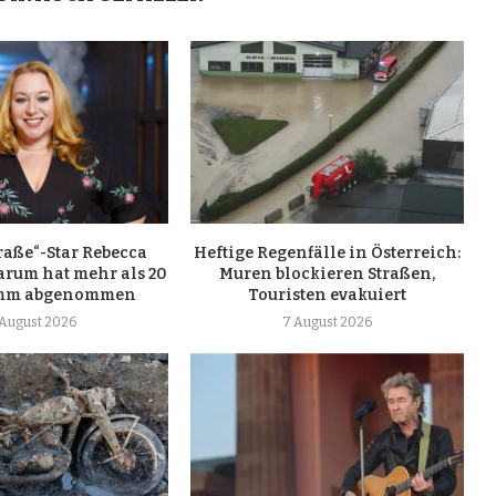
raße“-Star Rebecca
Heftige Regenfälle in Österreich:
arum hat mehr als 20
Muren blockieren Straßen,
amm abgenommen
Touristen evakuiert
 August 2026
7 August 2026