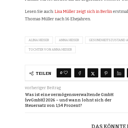
Lesen Sie auch:
Lisa Müller zeigt sich in Berlin
erstmal
Thomas Müller nach 16 Ehejahren.
ALINA HEISER
ANNA HEISER
GESUNDHEITSZUSTAND AL
TOCHTER VON ANNA HEISER
0
TEILEN
vorheriger Beitrag
Was ist eine vermögensverwaltende GmbH
(vvGmbH) 2026 – und wann lohnt sich der
Steuersatz von 1,54 Prozent?
DAS KÖNNTE 