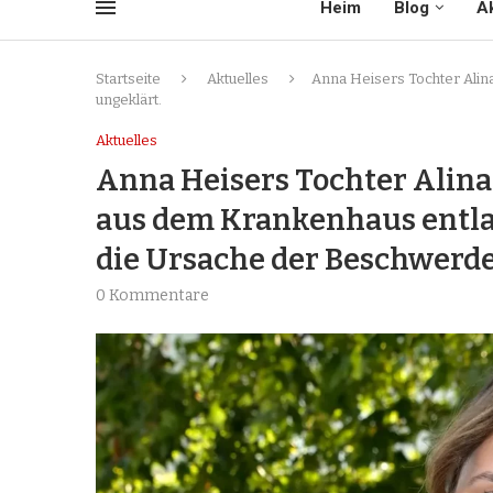
Heim
Blog
Ak
Startseite
Aktuelles
Anna Heisers Tochter Alin
ungeklärt.
Aktuelles
Anna Heisers Tochter Alin
aus dem Krankenhaus entlass
die Ursache der Beschwerde
0 Kommentare