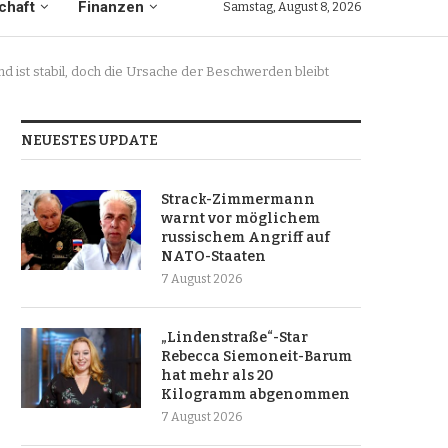
chaft
Finanzen
Samstag, August 8, 2026
 ist stabil, doch die Ursache der Beschwerden bleibt
NEUESTES UPDATE
Strack-Zimmermann
warnt vor möglichem
russischem Angriff auf
NATO-Staaten
7 August 2026
„Lindenstraße“-Star
Rebecca Siemoneit-Barum
hat mehr als 20
Kilogramm abgenommen
7 August 2026