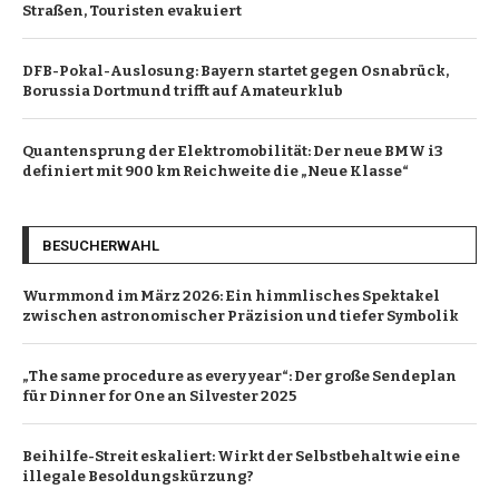
Straßen, Touristen evakuiert
DFB-Pokal-Auslosung: Bayern startet gegen Osnabrück,
Borussia Dortmund trifft auf Amateurklub
Quantensprung der Elektromobilität: Der neue BMW i3
definiert mit 900 km Reichweite die „Neue Klasse“
BESUCHERWAHL
Wurmmond im März 2026: Ein himmlisches Spektakel
zwischen astronomischer Präzision und tiefer Symbolik
„The same procedure as every year“: Der große Sendeplan
für Dinner for One an Silvester 2025
Beihilfe-Streit eskaliert: Wirkt der Selbstbehalt wie eine
illegale Besoldungskürzung?