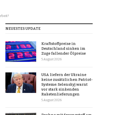
rbeit?
NEUESTES UPDATE
Kraftstoffpreise in
Deutschland sinken im
Zuge fallender Ölpreise
5 August 2026
USA liefern der Ukraine
keine zusätzlichen Patriot-
Systeme: Selenskyj warnt
vor stark sinkenden
Raketenlieferungen
5 August 2026