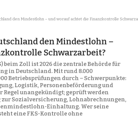
schland den Mindestlohn – und worauf achtet die Finanzkontrolle Schwarza
eutschland den Mindestlohn –
nzkontrolle Schwarzarbeit?
 beim Zoll ist 2026 die zentrale Behörde für
ng in Deutschland. Mit rund 8.000
0.000 Betriebsprüfungen durch – Schwerpunkte:
gung, Logistik, Personenbeförderung und
er Regel unangekündigt; geprüft werden
g zur Sozialversicherung, Lohnabrechnungen,
henmindestlohn-Einhaltung. Wer seine
rsteht eine FKS-Kontrolle ohne