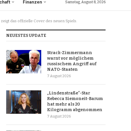
chaft
Finanzen
Samstag, August 8, 2026
eigt das offizielle Cover des neuen Spiels.
NEUESTES UPDATE
Strack-Zimmermann
warnt vor möglichem
russischem Angriff auf
NATO-Staaten
7 August 2026
„Lindenstraße“-Star
Rebecca Siemoneit-Barum
hat mehr als 20
Kilogramm abgenommen
7 August 2026