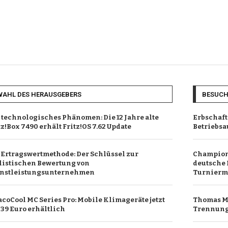
WAHL DES HERAUSGEBERS
BESUC
 technologisches Phänomen: Die 12 Jahre alte
Erbschaft
tz!Box 7490 erhält Fritz!OS 7.62 Update
Betriebsa
 Ertragswertmethode: Der Schlüssel zur
Champions
listischen Bewertung von
deutsche 
nstleistungsunternehmen
Turnierm
coCool MC Series Pro: Mobile Klimageräte jetzt
Thomas Mü
339 Euro erhältlich
Trennung 