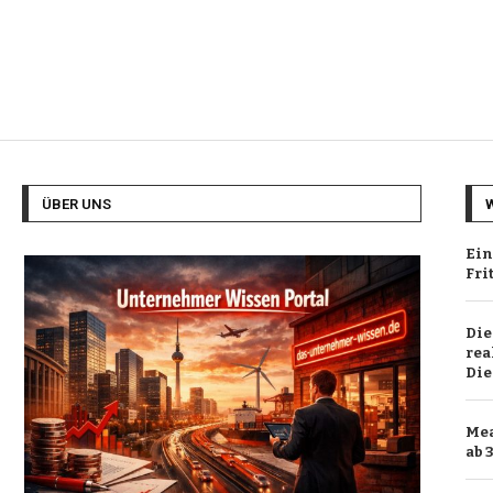
ÜBER UNS
Ein
Fri
Die
rea
Die
Mea
ab 