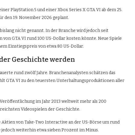
er PlayStation 5 und einer Xbox Series X GTA VI ab dem 25.
 für den 19. November 2026 geplant.
islang nicht genannt. In der Branche wird jedoch seit
on von GTA VI rund 100 US-Dollar kosten könnte. Neue Spiele
nem Einstiegspreis von etwa 80 US-Dollar.
l der Geschichte werden
auerte rund zwölf Jahre. Branchenanalysten schätzen das
zählt GTA VI zu den teuersten Unterhaltungsproduktionen aller
 Veröffentlichung im Jahr 2013 weltweit mehr als 200
greichsten Videospielen der Geschichte.
e Aktien von Take-Two Interactive an der US-Börse um rund
re jedoch weiterhin etwa sieben Prozent im Minus.