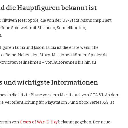
d die Hauptfiguren bekannt ist
r fiktiven Metropole, die von der US-Stadt Miami inspiriert
 offene Spielwelt mit Stränden, Schnellbooten,
n.
guren Lucia und Jason. Lucia ist die erste weibliche
to-Reihe. Neben den Story-Missionen können Spieler die
ktivitäten teilnehmen – von Autorennen bis hin zu
s und wichtigste Informationen
es in die letzte Phase vor dem Marktstart von GTA VI. Ab dem
ie Veröffentlichung für PlayStation 5 und Xbox Series X/S ist
termin von
Gears of War: E-Day
bekannt gegeben. Der neue