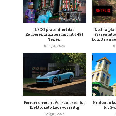
LEGO präsentiert das
Netflix pla
Zaubereiministerium mit 3.491
Präsentati
Teilen
könnte an s
6 August 2026
6
Ferrari erreicht Verkaufsziel für
Nintendo kü
Elektroauto Luce vorzeitig
für Sw
1 August 2026