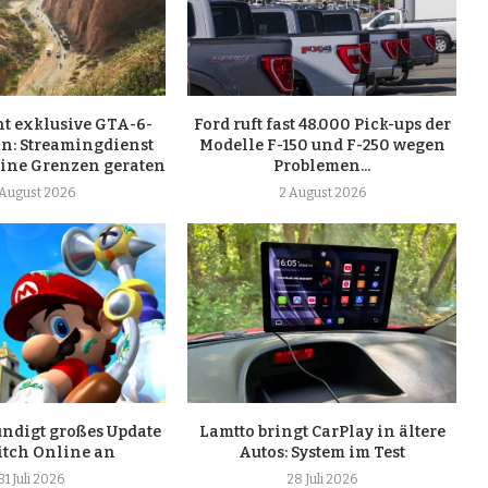
nt exklusive GTA-6-
Ford ruft fast 48.000 Pick-ups der
on: Streamingdienst
Modelle F-150 und F-250 wegen
eine Grenzen geraten
Problemen...
 August 2026
2 August 2026
ndigt großes Update
Lamtto bringt CarPlay in ältere
itch Online an
Autos: System im Test
31 Juli 2026
28 Juli 2026