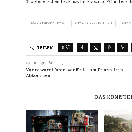
Shooter erscheint exklusiv für Xbox und PC und erzäh
GRAND THEFT AUTO VI
GTA 6 VORBESTELLUNG
GTA V
0
TEILEN
vorheriger Beitrag
Vance warnt Israel vor Kritik am Trump-Iran-
Abkommen
DAS KÖNNTE 