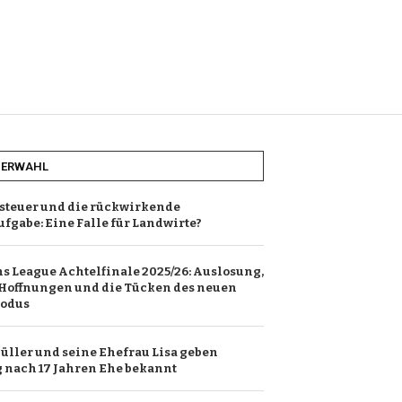
HERWAHL
steuer und die rückwirkende
ufgabe: Eine Falle für Landwirte?
 League Achtelfinale 2025/26: Auslosung,
Hoffnungen und die Tücken des neuen
odus
ller und seine Ehefrau Lisa geben
nach 17 Jahren Ehe bekannt