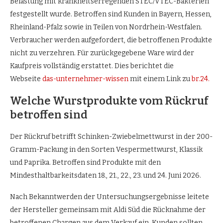
Belastung mit krankheitserregenden STEC/VTEC-Bakterien
festgestellt wurde. Betroffen sind Kunden in Bayern, Hessen,
Rheinland-Pfalz sowie in Teilen von Nordrhein-Westfalen.
Verbraucher werden aufgefordert, die betroffenen Produkte
nicht zu verzehren. Für zurückgegebene Ware wird der
Kaufpreis vollständig erstattet. Dies berichtet die
Webseite
das-unternehmer-wissen
mit einem Link zu
br.24.
Welche Wurstprodukte vom Rückruf
betroffen sind
Der Rückruf betrifft Schinken-Zwiebelmettwurst in der 200-
Gramm-Packung in den Sorten Vespermettwurst, Klassik
und Paprika. Betroffen sind Produkte mit den
Mindesthaltbarkeitsdaten 18., 21., 22., 23. und 24. Juni 2026.
Nach Bekanntwerden der Untersuchungsergebnisse leitete
der Hersteller gemeinsam mit Aldi Süd die Rücknahme der
betroffenen Chargen aus dem Verkauf ein. Kunden sollten