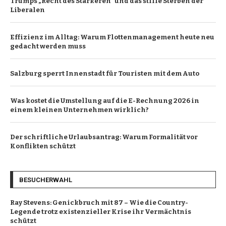
Trumps „Recht des Stärkeren“ und das stille Sterben der
Liberalen
Effizienz im Alltag: Warum Flottenmanagement heute neu
gedacht werden muss
Salzburg sperrt Innenstadt für Touristen mit dem Auto
Was kostet die Umstellung auf die E-Rechnung 2026 in
einem kleinen Unternehmen wirklich?
Der schriftliche Urlaubsantrag: Warum Formalität vor
Konflikten schützt
BESUCHERWAHL
Ray Stevens: Genickbruch mit 87 – Wie die Country-
Legende trotz existenzieller Krise ihr Vermächtnis
schützt